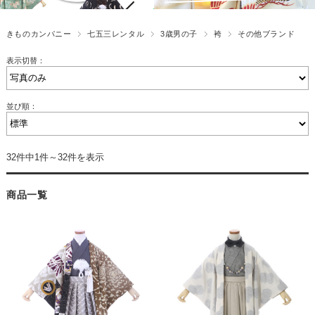
きものカンパニー
七五三レンタル
3歳男の子
袴
その他ブランド
表示切替：
並び順：
32件中1件～32件を表示
商品一覧