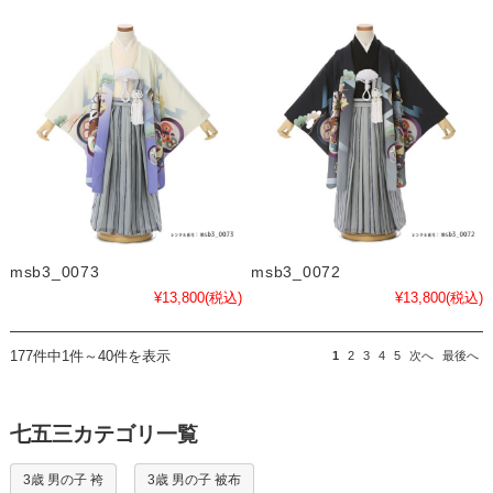
msb3_0073
msb3_0072
¥13,800
(税込)
¥13,800
(税込)
177件中1件～40件を表示
1
2
3
4
5
次へ
最後へ
七五三カテゴリ一覧
3歳 男の子 袴
3歳 男の子 被布