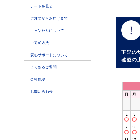
下記の
確認の