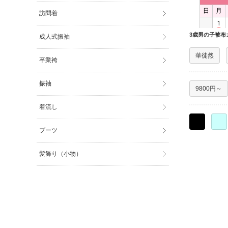
訪問着
3歳男の子被布
成人式振袖
華徒然
卒業袴
振袖
9800円～
着流し
○
○
ブーツ
髪飾り（小物）