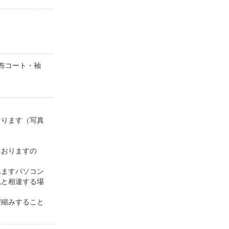
布コート・袖
なります（写真
）
ておりますの
れますパソコン
色と相違する場
び縮みすること