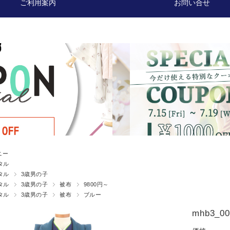
ご利用案内
お問い合せ
ニー
タル
タル
3歳男の子
タル
3歳男の子
被布
9800円～
タル
3歳男の子
被布
ブルー
mhb3_00