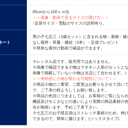
85cmから100ｃｍ位
＞＞画像・動画で見るサイズの選び方＜＜
↑足袋サイズ・雪駄のサイズの説明有り。
男の子七五三（3歳セット）に含まれる物：着物・被
ネート
なし襦袢・草履・腰紐（3本）・足袋プレゼント
※簡単な着付け動画で確認ができます。
※レンタル品です。販売用ではありません。
※画像で確認できる小物はマネキン人形のセットと
画像で掲載していない小物は当店にて合わせます。
＞＞例外的に小物が変わる可能性について＜＜
※商品小物のご要望、ご変更はお断りをさせて頂い
で、ご了承の程よろしくお願い致します。
※商品の色目につきましては、お客様のご覧になら
機器及びモニタなどの違いにより実際の商品素材の
合が御座います。予めご了承下さい。
※七五三のお子様足袋はストレッチ素材のため、伸
できるので、簡単に履けます。(ソックスタイプ)