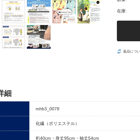
在庫:
返品につ
詳細
mhb3_0078
化繊（ポリエステル）
裄40cm・身丈95cm・袖丈54cm