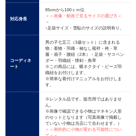
85cmから100ｃｍ位
＞＞画像・動画で見るサイズの選び方＜
対応身長
＜
↑足袋サイズ・雪駄のサイズの説明有り。
男の子七五三（3歳セット）に含まれる
物：着物・羽織・袖なし襦袢・袴・草
履・扇子・腰紐（2本）・足袋・サスペン
コーディネ
ダー・羽織紐・懐剣・角帯
ート
※この商品には、蝶ネクタイ・ビーズ羽
織紐をお付けします。
※簡単な着付けマニュアルをお付けしま
す。
※レンタル品です。販売用ではありませ
ん。
※画像で確認できる小物はマネキン人形
のセットとなります（写真画像で掲載し
ていない小物は当店にて合わせます。）
＞＞例外的に小物が変わる可能性につい
て＜＜