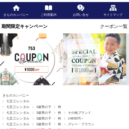
きものカンパニー
ご利用案内
お問い合せ
サイトマップ
きものカンパニー
七五三レンタル
七五三レンタル
3歳男の子
袴
七五三レンタル
3歳男の子
袴
その他ブランド
七五三レンタル
3歳男の子
袴
14800円～
七五三レンタル
3歳男の子
袴
グレー・ブラウン