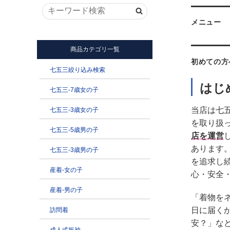
メニュー
初めての方
はじ
当店は七
を取り扱
店を運営
あります
を追求し
心・安全
「着物を
日に届く
安？」な