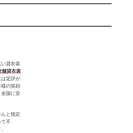
広い貸衣裳
老舗貸衣裳
には定評が
客様の笑顔
、全国に安
ゃんと指定
って不
す。