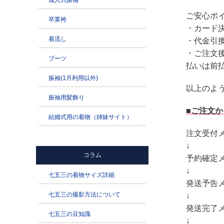
ご安心ポ
・カード
・代金引
・ご注文
払いは前
以上のよ
■ご注文
注文受付
↓
予約確定
↓
発送予告メ
↓
発送完了メ
↓