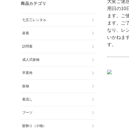
大変ご迷
商品カテゴリ
用日の1
ます。ご使
七五三レンタル
ます。ご
なり、レ
産着
いかねま
す。
訪問着
成人式振袖
卒業袴
振袖
着流し
ブーツ
髪飾り（小物）