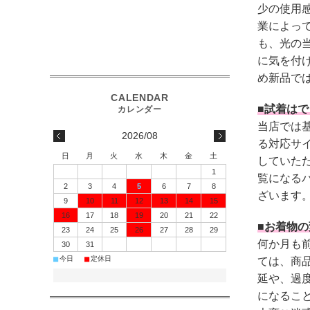
少の使用
業によっ
も、光の
に気を付
め新品で
■試着は
当店では
2026/08
る対応サ
日
月
火
水
木
金
土
していた
1
覧になる
2
3
4
5
6
7
8
ざいます
9
10
11
12
13
14
15
16
17
18
19
20
21
22
■お着物
23
24
25
26
27
28
29
何か月も
30
31
■
■
今日
定休日
ては、商
延や、過
になるこ