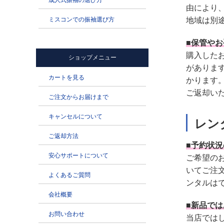
由により
地域は別
■保管や
購入した
がありま
かります
ご返却い
レン
■予約状
ご希望の
いてご注
ンタルは
■新品で
当店では