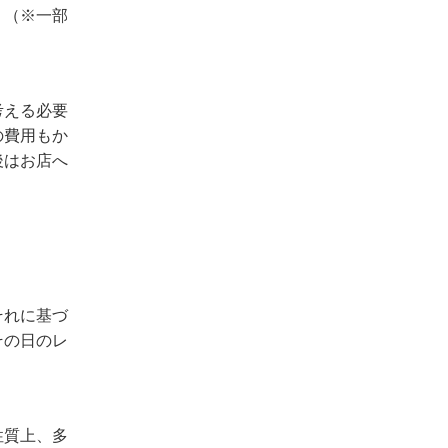
。（※一部
考える必要
の費用もか
後はお店へ
それに基づ
その日のレ
性質上、多