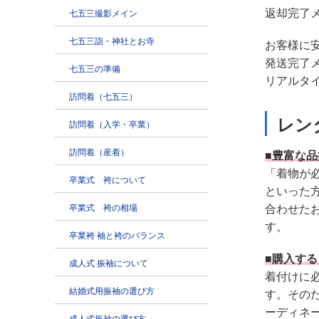
返却完了
お客様に
発送完了
リアルタ
レン
■豊富な
「着物が
といった
合わせた
す。
■購入す
着付けに
す。その
ーディネ