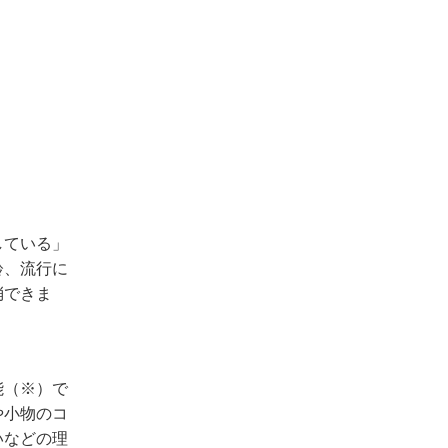
している」
齢、流行に
消できま
能（※）で
や小物のコ
いなどの理