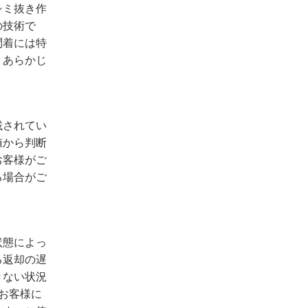
シミ抜き作
の技術で
問着には特
、あらかじ
載されてい
値から判断
お客様がご
る場合がご
状態によっ
る返却の遅
きない状況
お客様に