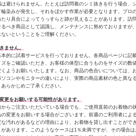
感は避けられません。たとえば訪問着のシミ抜きを行う場合、
て輪染みが発生し、それをぼかす作業が必要となります。プロ
当たり具合によってうっすらと跡が見えることがあります。訪
けるべき商品として認識し、メンテナンスに努めておりますが
はないということをご理解ください。
できません。
基本的に試着サービスを行っておりません。各商品ページに記
イズをご確認いただき、お客様の体型に合うものをサイズの数
だくようお願いいたします。なお、商品の色合いについては、
パソコンやモニターの違いにより、実際の商品素材の色と異な
。あらかじめご了承ください。
の変更をお願いする可能性があります。
前からご注文いただいている場合でも、ご使用直前のお着物の
品の変更をお願いする場合がございます。前週のご利用者によ
度な汚れがあるなどの理由により、お着物を貸し出すことがで
とがあります。このようなケースは1％未満ですが、その場合は