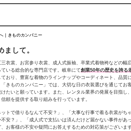
へ｜きものカンパニー
めまして。
五三衣裳、お宮参り衣裳、成人式振袖、卒業式着物袴などの幅
っている総合的な専門店です。岐阜にて
創業50年の歴史を誇る
しており、豊富な着物のラインナップやコーディネート、品質
。「きものカンパニー」では、大切な日の衣装選びを通じてお
続けたいと願っています。また、レンタル業界の発展を目指し
・信頼を提供する取り組みを行っています。
ネットで借りるなんて不安？」、「大事な行事で着る衣裳がち
か不安？」、「成人式で支払いは済んだけど届かない事件があ
ど、お客様の不安や疑問にお答えするための対応策がございま