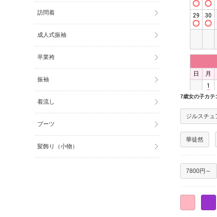
訪問着
成人式振袖
卒業袴
振袖
7歳女の子カテ
着流し
ジルスチュ
ブーツ
華徒然
髪飾り（小物）
7800円～
○
○