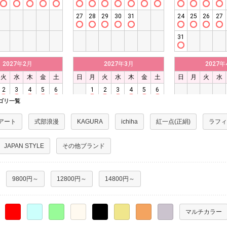
ゴリ一覧
アート
式部浪漫
KAGURA
ichiha
紅一点(正絹)
ラフィ
JAPAN STYLE
その他ブランド
9800円～
12800円～
14800円～
○
○
○
○
○
○
○
○
マルチカラー