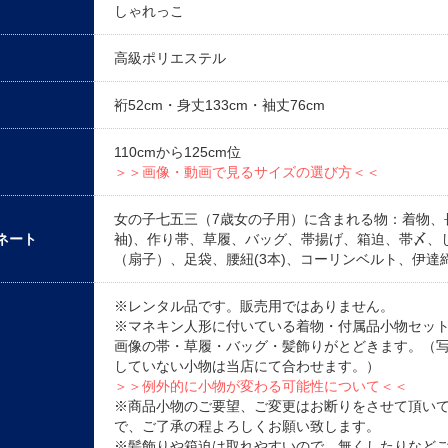
しゃれっこ
高級ポリエステル
裄52cm・身丈133cm・袖丈76cm
110cmから125cm位
＞＞画像・動画で見るサイズの選び方＜＜
女の子七五三（7歳女の子用）に含まれる物：着物、
ネート
袖)、作り帯、草履、バッグ、帯揚げ、箱迫、帯〆、
（扇子）、足袋、腰紐(3本)、コーリンベルト、伊達
※レンタル品です。販売用ではありません。
※マネキン人形に付いている着物・付属品小物セッ
画像の帯・草履・バッグ・髪飾りがとどきます。（
していない小物は当店にて合わせます。）
＞＞例外的に小物が変わる可能性について＜＜
※商品小物のご要望、ご変更はお断りをさせて頂い
で、ご了承の程よろしくお願い致します。
※髪飾りや箱迫は取れやすいので、無くしたりなど