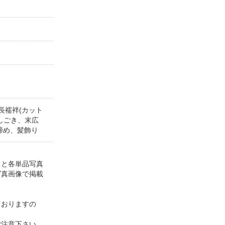
長襦袢(カット
しごき、末広
締め、髪飾り
トと各単品写真
写真画像で掲載
ておりますの
ご注意下さい。