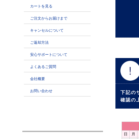
下記の
確認の