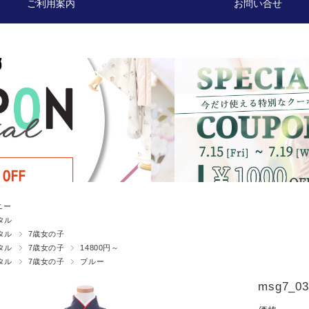
ご利用案内
お問い合せ
ニー
タル
タル
7歳女の子
タル
7歳女の子
14800円～
タル
7歳女の子
ブルー
msg7_03