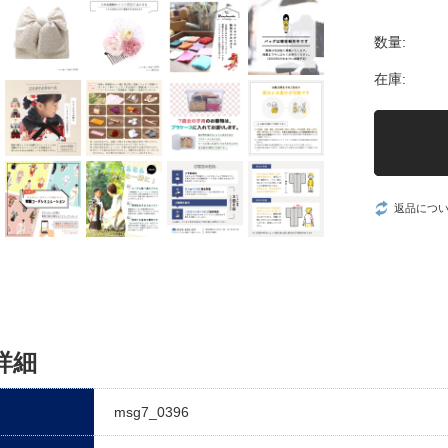
数量:
在庫:
返品につ
詳細
msg7_0396