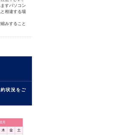
れますパソコン
色と相違する場
び縮みすること
予約状況をご