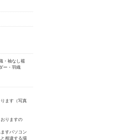
織・袖なし襦
ダー・羽織
なります（写真
）
ておりますの
れますパソコン
色と相違する場