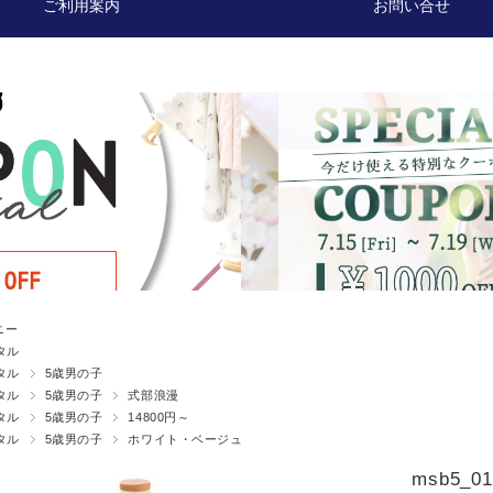
ご利用案内
お問い合せ
ニー
タル
タル
5歳男の子
タル
5歳男の子
式部浪漫
タル
5歳男の子
14800円～
タル
5歳男の子
ホワイト・ベージュ
msb5_01