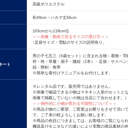
高級ポリエステル
裄49cm・ハカマ丈56cm
103cmから118cm位
＞＞画像・動画で見るサイズの選び方＜＜
↑足袋サイズ・雪駄のサイズの説明有り。
男の子七五三（5歳セット）に含まれる物：着物・羽
袢・袴・草履・扇子・腰紐（2本）・足袋・サスペン
ネート
紐・懐剣・角帯
※簡単な着付けマニュアルをお付けします。
※レンタル品です。販売用ではありません。
※画像で確認できる小物はマネキン人形のセットと
画像で掲載していない小物は当店にて合わせます。
＞＞例外的に小物が変わる可能性について＜＜
※商品小物のご要望、ご変更はお断りをさせて頂い
で、ご了承の程よろしくお願い致します。
※商品の色目につきましては、お客様のご覧になら
機器及びモニタなどの違いにより実際の商品素材の