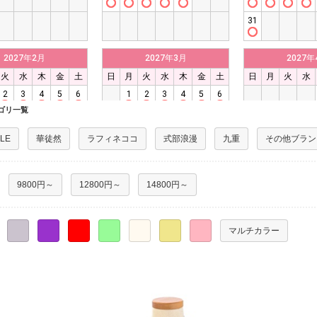
ゴリ一覧
YLE
華徒然
ラフィネココ
式部浪漫
九重
その他ブラン
9800円～
12800円～
14800円～
○
○
○
○
○
○
○
マルチカラー