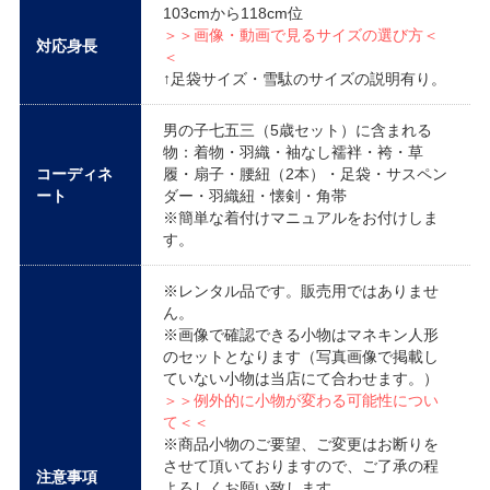
103cmから118cm位
＞＞画像・動画で見るサイズの選び方＜
対応身長
＜
↑足袋サイズ・雪駄のサイズの説明有り。
男の子七五三（5歳セット）に含まれる
物：着物・羽織・袖なし襦袢・袴・草
コーディネ
履・扇子・腰紐（2本）・足袋・サスペン
ート
ダー・羽織紐・懐剣・角帯
※簡単な着付けマニュアルをお付けしま
す。
※レンタル品です。販売用ではありませ
ん。
※画像で確認できる小物はマネキン人形
のセットとなります（写真画像で掲載し
ていない小物は当店にて合わせます。）
＞＞例外的に小物が変わる可能性につい
て＜＜
※商品小物のご要望、ご変更はお断りを
させて頂いておりますので、ご了承の程
注意事項
よろしくお願い致します。