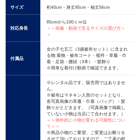
サイズ
裄40cm・身丈95cm・袖丈56cm
85cmから100ｃｍ位
対応身長
＞＞画像・動画で見るサイズの選び方＜
＜
女の子七五三（3歳被布セット）に含まれ
る物:着物・被布コート・襦袢・草履・巾
付属品
着・足袋・腰紐（3本）・髪飾り
※簡単な着付け動画で確認できます。
※レンタル品です。販売用ではありませ
ん。
※被布はマネキン人形のセットとなり、
各写真画像の草履・巾着（バッグ）・髪
飾りがとどきます。（写真画像で掲載し
ていない小物は当店にて合わせます。）
＞＞例外的に小物が変わる可能性につい
て＜＜
※商品小物のご要望、ご変更はお断りを
させて頂いておりますので、ご了承の程