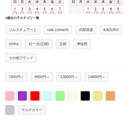
3歳女の子カテゴリ一覧
ジルスチュアート
coto comachi
式部浪漫
KAGURA
ichiha
紅一点(正絹)
正絹
華徒然
その他ブランド
7800円～
9800円～
12800円～
14800円～
○
○
○
○
○
○
○
○
○
○
マルチカラー