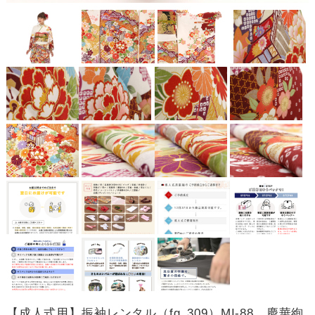
【成人式用】振袖レンタル（fg_309）MI-88 慶華絢