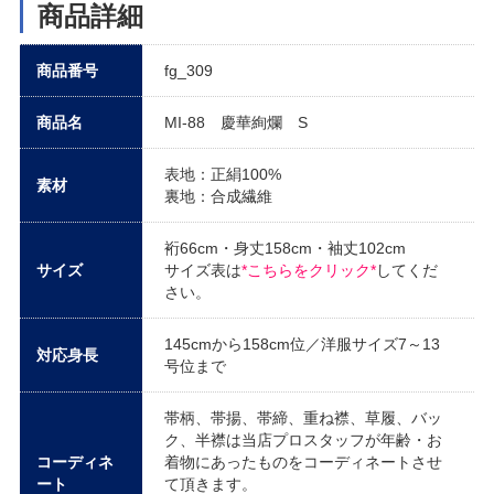
商品詳細
商品番号
fg_309
商品名
MI-88 慶華絢爛 S
表地：正絹100%
素材
裏地：合成繊維
裄66cm・身丈158cm・袖丈102cm
サイズ
サイズ表は
*こちらをクリック*
してくだ
さい。
145cmから158cm位／洋服サイズ7～13
対応身長
号位まで
帯柄、帯揚、帯締、重ね襟、草履、バッ
ク、半襟は当店プロスタッフが年齢・お
コーディネ
着物にあったものをコーディネートさせ
ート
て頂きます。