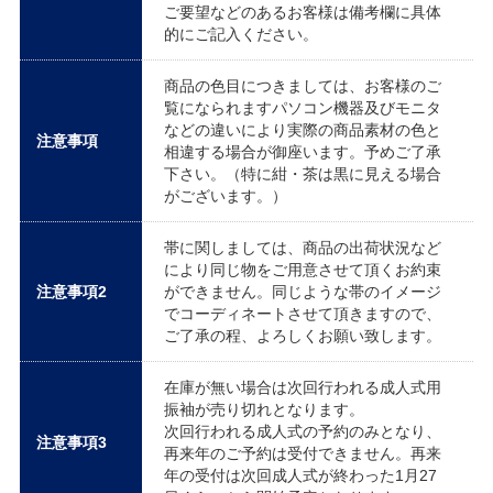
ご要望などのあるお客様は備考欄に具体
的にご記入ください。
商品の色目につきましては、お客様のご
覧になられますパソコン機器及びモニタ
などの違いにより実際の商品素材の色と
注意事項
相違する場合が御座います。予めご了承
下さい。（特に紺・茶は黒に見える場合
がございます。）
帯に関しましては、商品の出荷状況など
により同じ物をご用意させて頂くお約束
注意事項2
ができません。同じような帯のイメージ
でコーディネートさせて頂きますので、
ご了承の程、よろしくお願い致します。
在庫が無い場合は次回行われる成人式用
振袖が売り切れとなります。
次回行われる成人式の予約のみとなり、
注意事項3
再来年のご予約は受付できません。再来
年の受付は次回成人式が終わった1月27