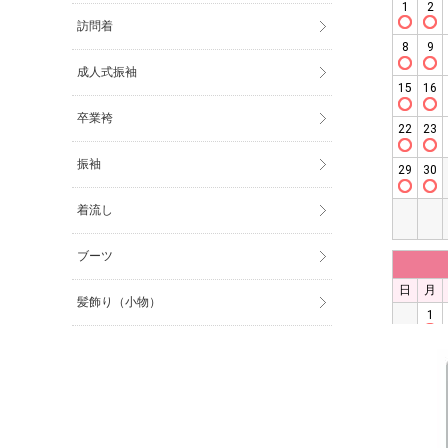
訪問着
成人式振袖
卒業袴
振袖
着流し
ブーツ
髪飾り（小物）