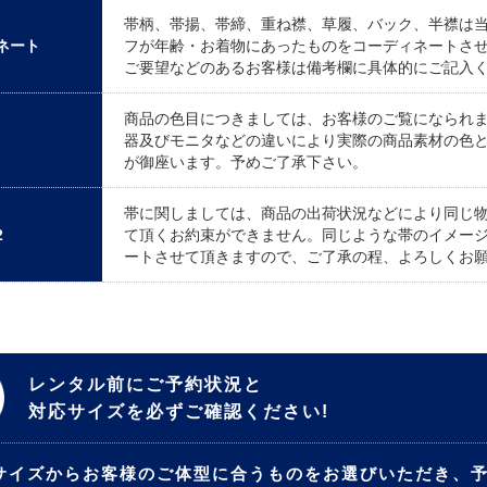
帯柄、帯揚、帯締、重ね襟、草履、バック、半襟は
ネート
フが年齢・お着物にあったものをコーディネートさ
ご要望などのあるお客様は備考欄に具体的にご記入
商品の色目につきましては、お客様のご覧になられ
器及びモニタなどの違いにより実際の商品素材の色
が御座います。予めご了承下さい。
帯に関しましては、商品の出荷状況などにより同じ
2
て頂くお約束ができません。同じような帯のイメー
ートさせて頂きますので、ご了承の程、よろしくお
レンタル前にご予約状況と
対応サイズを必ずご確認ください!
サイズからお客様のご体型に合うものをお選びいただき、