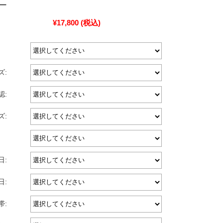
ー
¥17,800
(税込)
ズ:
認:
ズ:
日:
日:
帯: