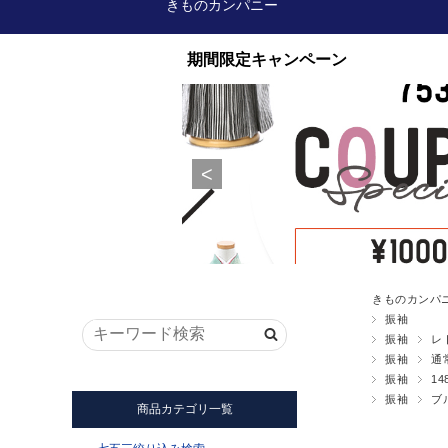
きものカンパニー
きものカンパ
振袖
振袖
レ
振袖
通
振袖
14
振袖
ブ