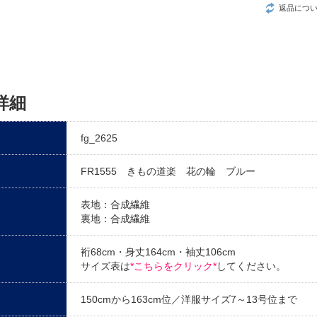
返品につ
詳細
fg_2625
FR1555 きもの道楽 花の輪 ブルー
表地：合成繊維
裏地：合成繊維
裄68cm・身丈164cm・袖丈106cm
サイズ表は
*こちらをクリック*
してください。
150cmから163cm位／洋服サイズ7～13号位まで