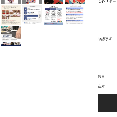
安心サポー
確認事項:
数量:
在庫: