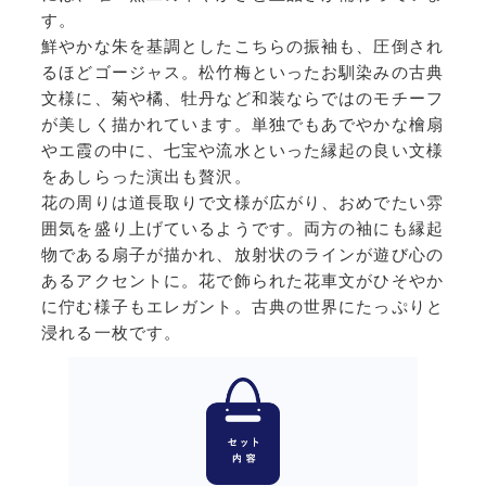
す。
鮮やかな朱を基調としたこちらの振袖も、圧倒され
るほどゴージャス。松竹梅といったお馴染みの古典
文様に、菊や橘、牡丹など和装ならではのモチーフ
が美しく描かれています。単独でもあでやかな檜扇
やエ霞の中に、七宝や流水といった縁起の良い文様
をあしらった演出も贅沢。
花の周りは道長取りで文様が広がり、おめでたい雰
囲気を盛り上げているようです。両方の袖にも縁起
物である扇子が描かれ、放射状のラインが遊び心の
あるアクセントに。花で飾られた花車文がひそやか
に佇む様子もエレガント。古典の世界にたっぷりと
浸れる一枚です。