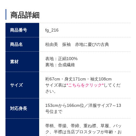
商品詳細
商品番号
fg_216
商品名
桂由美 振袖 赤地に慶びの古典
表地：正絹100%
素材
裏地：合成繊維
裄67cm・身丈171cm・袖丈108cm
サイズ
サイズ表は
*こちらをクリック*
してくだ
さい。
153cmから166cm位／洋服サイズ7～13
対応身長
号位まで
帯柄、帯揚、帯締、重ね襟、草履、バッ
ク、半襟は当店プロスタッフが年齢・お