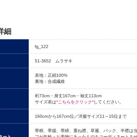
詳細
fg_122
51-3652 ムラサキ
表地：正絹100%
裏地：合成繊維
裄73cm・身丈167cm・袖丈113cm
サイズ表は
*こちらをクリック*
してください。
160cmから167cm位／洋服サイズ11～15位まで
帯柄、帯揚、帯締、重ね襟、草履、バック、半襟は
ネート
フが年齢・お着物にあったものをコーディネートさ