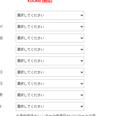
¥14,800
(税込)
ズ:
認:
日:
日:
帯:
ト:
※予約状況カレンダーの使用日がバツマークの場