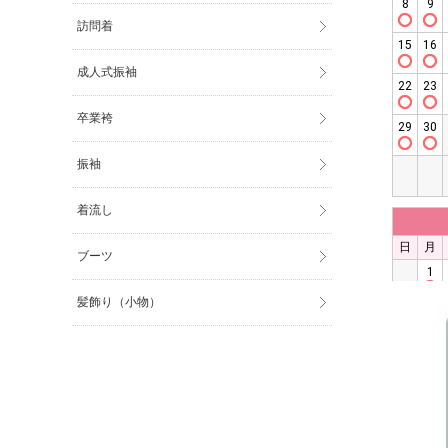
訪問着
成人式振袖
卒業袴
振袖
着流し
ブーツ
髪飾り（小物）