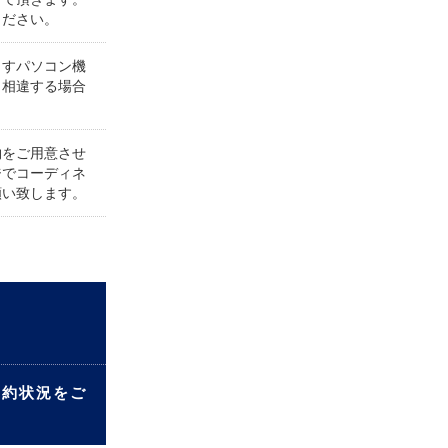
ください。
ますパソコン機
と相違する場合
物をご用意させ
ジでコーディネ
願い致します。
予約状況をご