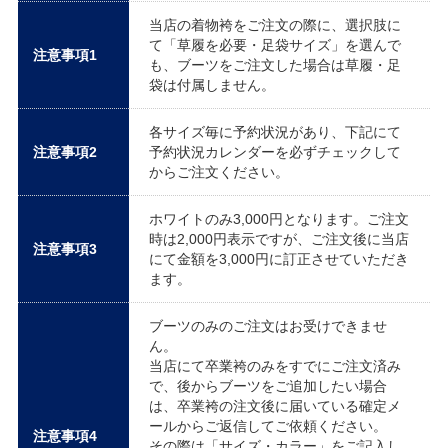
当店の着物袴をご注文の際に、選択肢に
て「草履を必要・足袋サイズ」を選んで
注意事項1
も、ブーツをご注文した場合は草履・足
袋は付属しません。
各サイズ毎に予約状況があり、下記にて
注意事項2
予約状況カレンダーを必ずチェックして
からご注文ください。
ホワイトのみ3,000円となります。ご注文
時は2,000円表示ですが、ご注文後に当店
注意事項3
にて金額を3,000円に訂正させていただき
ます。
ブーツのみのご注文はお受けできませ
ん。
当店にて卒業袴のみをすでにご注文済み
で、後からブーツをご追加したい場合
は、卒業袴の注文後に届いている確定メ
ールからご返信してご依頼ください。
注意事項4
その際は「サイズ・カラー」をご記入し